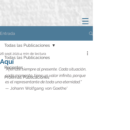
Entrada
Todas las Publicaciones
26 sept 2021
4 min de lectura
Todas las Publicaciones
Aquí
Recientes
“Aférrate siempre al presente. Cada situación, 
cada momento, tiene un valor infinito, porque 
Próximas Publicaciones
es el representante de toda una eternidad.”
— 
Johann Wolfgang von Goethe*