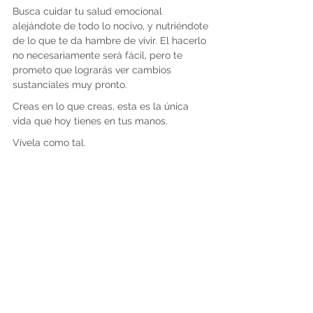
Busca cuidar tu salud emocional 
alejándote de todo lo nocivo, y nutriéndote 
de lo que te da hambre de vivir. El hacerlo 
no necesariamente será fácil, pero te 
prometo que lograrás ver cambios 
sustanciales muy pronto.
Creas en lo que creas, esta es la única 
vida que hoy tienes en tus manos.
Vívela como tal.
* Johann Wolfgang von Goethe (Agosto 28, 
1749 – Marzo 22, 1832), fue un poeta, 
dramaturgo, novelista, científico, estadista, 
director de teatro y crítico alemán.
Recientes