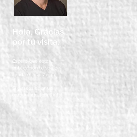
Hola. Gracias
por tu visita.
Espero que esta
publicación te sea de
ayuda e inspiración.
Si deseas dejar un
comentario, ¡adelante!