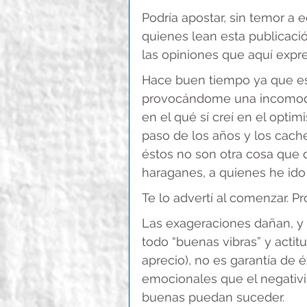
Podría apostar, sin temor a
quienes lean esta publicaci
las opiniones que aquí expre
Hace buen tiempo ya que es
provocándome una incomodida
en el qué sí creí en el opti
paso de los años y los cach
éstos no son otra cosa que 
haraganes, a quienes he ido
Te lo advertí al comenzar. P
Las exageraciones dañan, y l
todo “buenas vibras” y actit
aprecio), no es garantía de 
emocionales que el negativi
buenas puedan suceder.