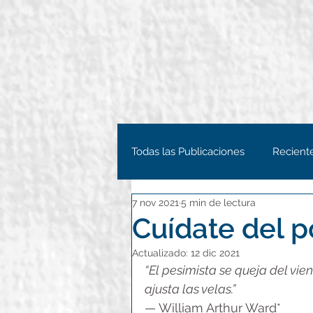
Todas las Publicaciones
Recient
7 nov 2021
5 min de lectura
Cuídate del p
Actualizado:
12 dic 2021
“El pesimista se queja del vien
ajusta las velas
.
”
— 
William Arthur Ward*