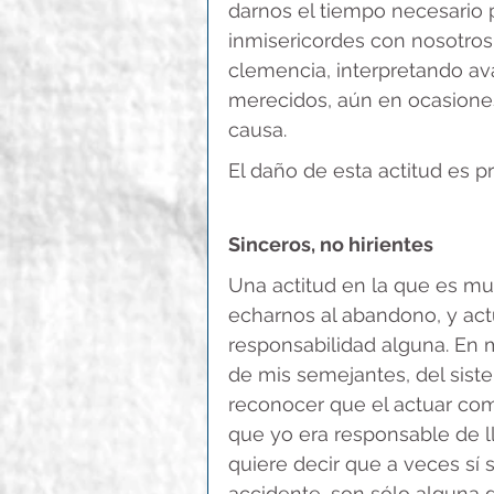
darnos el tiempo necesario
inmisericordes con nosotro
clemencia, interpretando av
merecidos, aún en ocasione
causa.
El daño de esta actitud es pr
Sinceros, no hirientes
Una actitud en la que es muy
echarnos al abandono, y act
responsabilidad alguna. En m
de mis semejantes, del sist
reconocer que el actuar com
que yo era responsable de ll
quiere decir que a veces sí 
accidente, son sólo alguna d