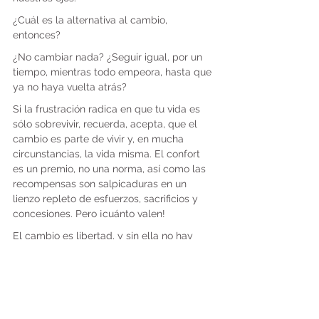
¿Cuál es la alternativa al cambio, 
entonces?
¿No cambiar nada? ¿Seguir igual, por un 
tiempo, mientras todo empeora, hasta que 
ya no haya vuelta atrás?
Si la frustración radica en que tu vida es 
sólo sobrevivir, recuerda, acepta, que el 
cambio es parte de vivir y, en mucha 
circunstancias, la vida misma. El confort 
es un premio, no una norma, así como las 
recompensas son salpicaduras en un 
lienzo repleto de esfuerzos, sacrificios y 
concesiones. Pero ¡cuánto valen!
El cambio es libertad, y sin ella no hay 
vida.
La comodidad, tarde o temprano, 
aprisionará tus muñecas con sus grillos. 
No te conviertas en presa de tu pereza. 
No cercenes tus alas y te rindas a habitar 