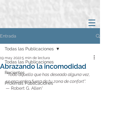
Entrada
Todas las Publicaciones
19 may 2022
5 min de lectura
Todas las Publicaciones
Abrazando la incomodidad
Recientes
 “Todo aquello que has deseado alguna vez, 
se encuentra fuera de tu zona de confort".
Próximas Publicaciones
— 
Robert G. Allen*