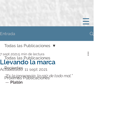
Entrada
Todas las Publicaciones
7 sept 2021
5 min de lectura
Todas las Publicaciones
Llevando la marca
Recientes
Actualizado:
11 sept 2021
“Es la ignorancia, la raíz de todo mal.”
Próximas Publicaciones
— 
Platón