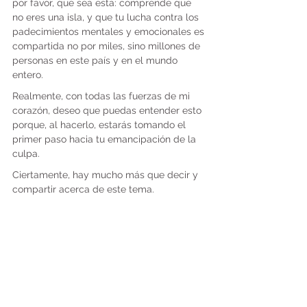
por favor, que sea esta: comprende que 
no eres una isla, y que tu lucha contra los 
padecimientos mentales y emocionales es 
compartida no por miles, sino millones de 
personas en este país y en el mundo 
entero.
Realmente, con todas las fuerzas de mi 
corazón, deseo que puedas entender esto 
porque, al hacerlo, estarás tomando el 
primer paso hacia tu emancipación de la 
culpa.
Ciertamente, hay mucho más que decir y 
compartir acerca de este tema. 
Seguramente, tendremos más 
oportunidades para hacerlo. Hoy, 
simplemente deseaba compartir alguno 
de mis sentimientos y pareceres como un 
primer paso hacia nuestra sanación.
Mientras procesas todas estas ideas, date 
la oportunidad y anímate a pedir ayuda.