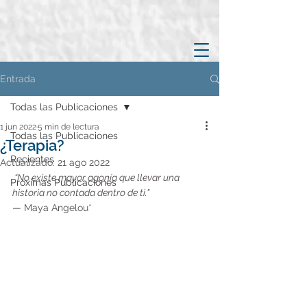
Entrada
Todas las Publicaciones
1 jun 2022
5 min de lectura
Todas las Publicaciones
¿Terapia?
Recientes
Actualizado:
21 ago 2022
 “No existe mayor agonía que llevar una 
Próximas Publicaciones
historia no contada dentro de ti."
— 
Maya Angelou*