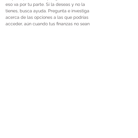
eso va por tu parte. Si la deseas y no la 
tienes, busca ayuda. Pregunta e investiga 
acerca de las opciones a las que podrías 
acceder, aún cuando tus finanzas no sean 
las mejores.
De la misma manera que las excusas 
existen, también existe la ayuda. Extiende 
la mano, solicítala, y acéptala. Es tu turno, 
y tu responsabilidad. Toma las riendas de 
tu vida de una buena vez.
Es posible, y te lo mereces.
* 
Maya Angelou
 (4 de abril de 1928, St. Louis, 
MO - 28 de mayo de 2014, Winston-Salem, 
NC), fue una poeta, autora de memorias y 
activista de derechos civiles estadounidense 
que publicó siete autobiografías, tres libros 
de ensayos y varios libros de poesía. También 
se le atribuye una lista de obras de teatro, 
películas y programas de televisión que 